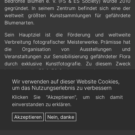
bedrohte Blumen e. V. (FS & ES Society) wurde 2010
gegründet. In seinem Zentrum befindet sich eine der
weltweit größten Kunstsammlungen für gefährdete
Blumenarten.
Sein Hauptziel ist die Förderung und weltweite
Verbreitung fotografischer Meisterwerke. Prämisse hat
die Organisation von Ausstellungen und
Veranstaltungen zur Sensibilisierung gefährdeter Flora
durch exklusive Kunstfotografie. Zu diesem Zweck
kooperiert die FS & ES Society u. a. mit renommierten
Botanischen Gärten.
Wir verwenden auf dieser Website Cookies,
um das Nutzungserlebnis zu verbessern
Der Künstler
Richard Fischer
, CEO des gemeinnützigen
Klicken Sie "Akzeptieren", um sich damit
Vereins, hat einen bedeutenden Teil seiner Kunstwerke
einverstanden zu erklären.
der gefährdeten Flora gewidmet, um die kontinuierliche
Entwicklung der ganz besonderen Sammlung zu
Akzeptieren
Nein, danke
gewährleisten.
Als Mitglied der
IUCN
CEC (International Union for