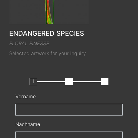
ENDANGERED SPECIES
FLORAL FINESSE
Selected artwork for your inquiry
Name
Vorname
Nachname